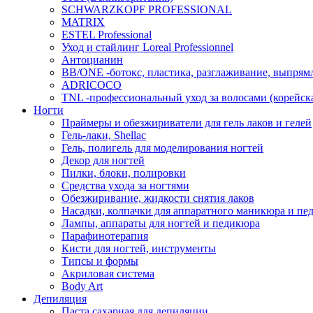
SCHWARZKOPF PROFESSIONAL
MATRIX
ESTEL Professional
Уход и стайлинг Loreal Professionnel
Антоцианин
BB/ONE -ботокс, пластика, разглаживание, выпрям
ADRICOCO
TNL -профессиональный уход за волосами (корейска
Ногти
Праймеры и обезжириватели для гель лаков и гелей
Гель-лаки, Shellac
Гель, полигель для моделирования ногтей
Декор для ногтей
Пилки, блоки, полировки
Средства ухода за ногтями
Обезжиривание, жидкости снятия лаков
Насадки, колпачки для аппаратного маникюра и пе
Лампы, аппараты для ногтей и педикюра
Парафинотерапия
Кисти для ногтей, инструменты
Типсы и формы
Акриловая система
Body Art
Депиляция
Паста сахарная для депиляции