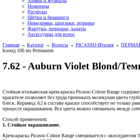
Химия и журналы
Ножницы
Расчёски
Щётки и брашинги
Невидимки, шпильки, резинки
Фартуки, пенюары, халаты
Аксессуары для волос
Главная
→
Каталог
→
Волосы
→
PICASSO Италия
→
ПЕРМАН
Блонд 100 мл Рermanent
7.62 - Auburn Violet Blond/
Стойкая итальянская крем-краска Picasso Colour Range содер
красителе позволяет без труда проникать молекулам цвета гл
блеск. Керамид А2 в составе краски способствует не только ра
процессе окрашивания. Все цвета можно смешивать между собой
Способ применения:
1. Стойкое окрашивание.
Крем-краска Picasso Colour Range смешивается с окисидантом 3