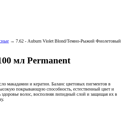
сные
→
7.62 - Auburn Violet Blond/Темно-Рыжий Фиолетовый
100 мл Рermanent
сло макадамии и кератин. Баланс цветовых пигментов в
ь высокую покрывающую способность, естественный цвет и
ть здоровье волос, восполняя липидный слой и защищая их в
у.