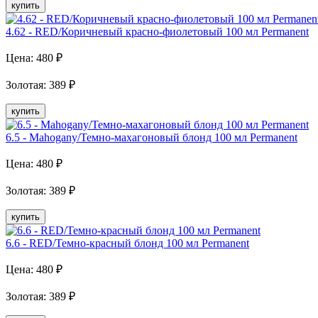
купить
4.62 - RED/Коричневый красно-фиолетовый 100 мл Рermanent
Цена:
480
₽
Золотая
:
389
₽
купить
6.5 - Mahogany/Темно-махагоновый блонд 100 мл Рermanent
Цена:
480
₽
Золотая
:
389
₽
купить
6.6 - RED/Темно-красный блонд 100 мл Рermanent
Цена:
480
₽
Золотая
:
389
₽