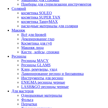
Приборы для стерилизации инструментов
Солярий
косметика SOLEO
косметика SUPER TAN
косметика TannyMAX
расходные материалы для солярия
Макияж
Всё для бровей
Декорирование глаз
Косметика для губ
Макияж лица
Кисти , кейсы, спонжи
Ресницы
Ресницы MACY
Ресницы GLAMS
Клеи, ремуверы, уход
Ламинирование ресниц и биозавивка
Инструменты для ресниц
ENIGMA ресницы черные
LASH&GO ресницы черные
Для мастеров
Одноразовые материалы
Фольга
Перчатки