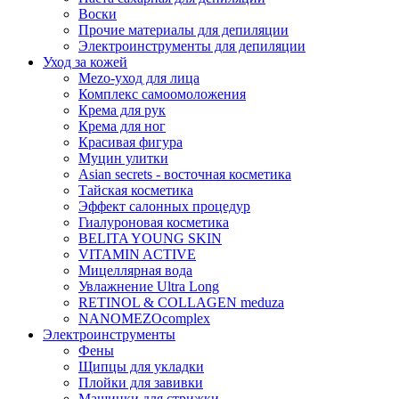
Воски
Прочие материалы для депиляции
Электроинструменты для депиляции
Уход за кожей
Mezo-уход для лица
Комплекс самоомоложения
Крема для рук
Крема для ног
Красивая фигура
Муцин улитки
Asian seсrets - восточная косметика
Тайская косметика
Эффект салонных процедур
Гиалуроновая косметика
BELITA YOUNG SKIN
VITAMIN ACTIVE
Мицеллярная вода
Увлажнение Ultra Long
RETINOL & COLLAGEN meduza
NANOMEZOcomplex
Электроинструменты
Фены
Щипцы для укладки
Плойки для завивки
Машинки для стрижки