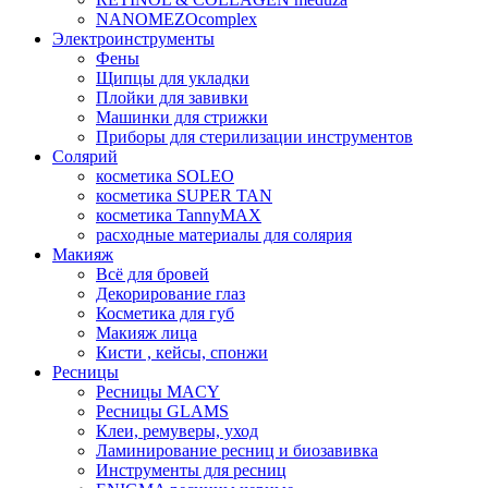
NANOMEZOcomplex
Электроинструменты
Фены
Щипцы для укладки
Плойки для завивки
Машинки для стрижки
Приборы для стерилизации инструментов
Солярий
косметика SOLEO
косметика SUPER TAN
косметика TannyMAX
расходные материалы для солярия
Макияж
Всё для бровей
Декорирование глаз
Косметика для губ
Макияж лица
Кисти , кейсы, спонжи
Ресницы
Ресницы MACY
Ресницы GLAMS
Клеи, ремуверы, уход
Ламинирование ресниц и биозавивка
Инструменты для ресниц