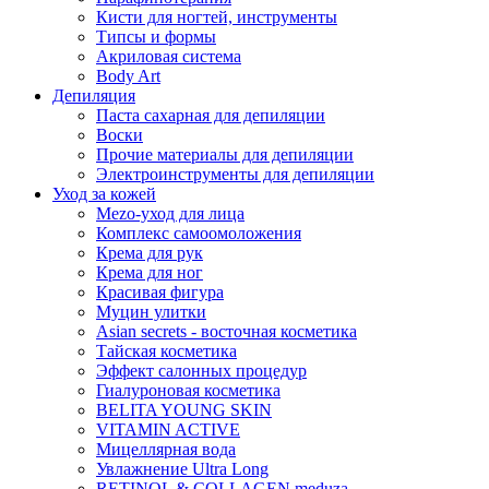
Кисти для ногтей, инструменты
Типсы и формы
Акриловая система
Body Art
Депиляция
Паста сахарная для депиляции
Воски
Прочие материалы для депиляции
Электроинструменты для депиляции
Уход за кожей
Mezo-уход для лица
Комплекс самоомоложения
Крема для рук
Крема для ног
Красивая фигура
Муцин улитки
Asian seсrets - восточная косметика
Тайская косметика
Эффект салонных процедур
Гиалуроновая косметика
BELITA YOUNG SKIN
VITAMIN ACTIVE
Мицеллярная вода
Увлажнение Ultra Long
RETINOL & COLLAGEN meduza