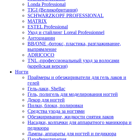
Londa Professional
TIGI (Великобритания)
SCHWARZKOPF PROFESSIONAL
MATRIX
ESTEL Professional
Уход и стайлинг Loreal Professionnel
Антоцианин
BB/ONE -ботокс, пластика, разглаживание,
выпрямление
ADRICOCO
TNL -профессиональный уход за волосами
(корейская версия)
Ногти
Праймеры и обезжириватели для гель лаков и
гелей
Гель-лаки, Shellac
Гель, полигель для моделирования ногтей
Декор для ногтей
Пилки, блоки, полировки
Средства ухода за ногтями
Обезжиривание, жидкости снятия лаков
Насадки, колпачки для аппаратного маникюра и
педикюра
Лампы, аппараты для ногтей и педикюра
Парафинотерапия