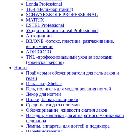
Londa Professional
TIGI (Великобритания)
SCHWARZKOPF PROFESSIONAL
MATRIX
ESTEL Professional
Уход и стайлинг Loreal Professionnel
Антоцианин
BB/ONE -ботокс, пластика, разглаживание,
выпрямление
ADRICOCO
TNL -профессиональный уход за волосами
(корейская версия)
Ногти
Праймеры и обезжириватели для гель лаков и
гелей
Гель-лаки, Shellac
Гель, полигель для моделирования ногтей
Декор для ногтей
Пилки, блоки, полировки
Средства ухода за ногтями
Обезжиривание, жидкости снятия лаков
Насадки, колпачки для аппаратного маникюра и
педикюра
Лампы, аппараты для ногтей и педикюра
Парафинотерапия