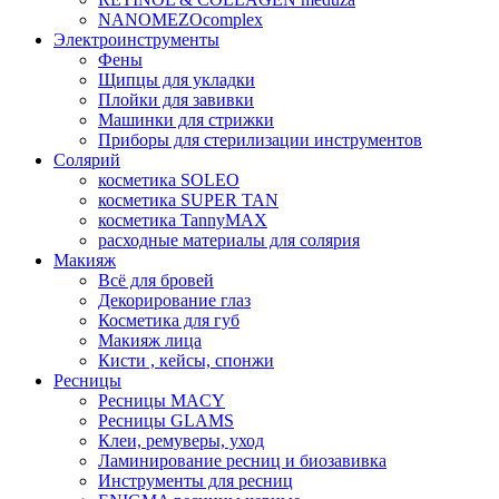
NANOMEZOcomplex
Электроинструменты
Фены
Щипцы для укладки
Плойки для завивки
Машинки для стрижки
Приборы для стерилизации инструментов
Солярий
косметика SOLEO
косметика SUPER TAN
косметика TannyMAX
расходные материалы для солярия
Макияж
Всё для бровей
Декорирование глаз
Косметика для губ
Макияж лица
Кисти , кейсы, спонжи
Ресницы
Ресницы MACY
Ресницы GLAMS
Клеи, ремуверы, уход
Ламинирование ресниц и биозавивка
Инструменты для ресниц