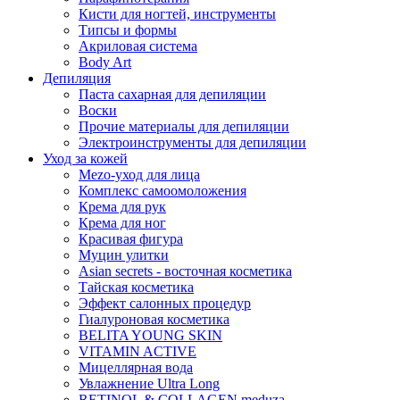
Кисти для ногтей, инструменты
Типсы и формы
Акриловая система
Body Art
Депиляция
Паста сахарная для депиляции
Воски
Прочие материалы для депиляции
Электроинструменты для депиляции
Уход за кожей
Mezo-уход для лица
Комплекс самоомоложения
Крема для рук
Крема для ног
Красивая фигура
Муцин улитки
Asian seсrets - восточная косметика
Тайская косметика
Эффект салонных процедур
Гиалуроновая косметика
BELITA YOUNG SKIN
VITAMIN ACTIVE
Мицеллярная вода
Увлажнение Ultra Long
RETINOL & COLLAGEN meduza