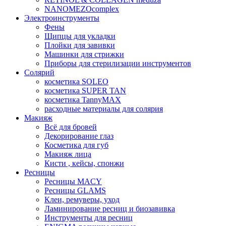
NANOMEZOcomplex
Электроинструменты
Фены
Щипцы для укладки
Плойки для завивки
Машинки для стрижки
Приборы для стерилизации инструментов
Солярий
косметика SOLEO
косметика SUPER TAN
косметика TannyMAX
расходные материалы для солярия
Макияж
Всё для бровей
Декорирование глаз
Косметика для губ
Макияж лица
Кисти , кейсы, спонжи
Ресницы
Ресницы MACY
Ресницы GLAMS
Клеи, ремуверы, уход
Ламинирование ресниц и биозавивка
Инструменты для ресниц