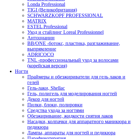
Londa Professional
TIGI (Великобритания)
SCHWARZKOPF PROFESSIONAL
MATRIX
ESTEL Professional
Уход и стайлинг Loreal Professionnel
Антоцианин
BB/ONE -ботокс, пластика, разглаживание,
выпрямление
ADRICOCO
TNL -профессиональный уход за волосами
(корейская версия)
Ногти
Праймеры и обезжириватели для гель лаков и
гелей
Гель-лаки, Shellac
Гель, полигель для моделирования ногтей
Декор для ногтей
Пилки, блоки, полировки
Средства ухода за ногтями
Обезжиривание, жидкости снятия лаков
Насадки, колпачки для аппаратного маникюра и
педикюра
Лампы, аппараты для ногтей и педикюра
Парафинотерапия