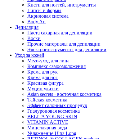
Кисти для ногтей, инструменты
Типсы и формы
Акриловая система
Body Art
Депиляция
Паста сахарная для депиляции
Воски
Прочие материалы для депиляции
Электроинструменты для депиляции
Уход за кожей
Mezo-уход для лица
Комплекс самоомоложения
Крема для рук
Крема для ног
Красивая фигура
Муцин улитки
Asian seсrets - восточная косметика
Тайская косметика
Эффект салонных процедур
Гиалуроновая косметика
BELITA YOUNG SKIN
VITAMIN ACTIVE
Мицеллярная вода
Увлажнение Ultra Long
RETINOL & COLLAGEN meduza