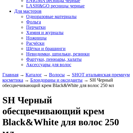
ENIGMA ресницы черные
LASH&GO ресницы черные
Для мастеров
Одноразовые материалы
Фольга
Перчатки
Химия и журналы
Ножницы
Расчёски
Щётки и брашинги
Невидимки, шпильки, резинки
Фартуки, пенюары, халаты
Аксессуары для волос
Главная
→
Каталог
→
Волосы
→
SHOT итальянская премиум
косметика
→
Блондораны и оксиданты
→
SH Черный
обесцвечивающий крем Black&White для волос 250 мл
SH Черный
обесцвечивающий крем
Black&White для волос 250
мл