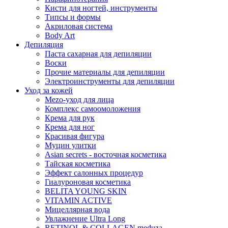
Кисти для ногтей, инструменты
Типсы и формы
Акриловая система
Body Art
Депиляция
Паста сахарная для депиляции
Воски
Прочие материалы для депиляции
Электроинструменты для депиляции
Уход за кожей
Mezo-уход для лица
Комплекс самоомоложения
Крема для рук
Крема для ног
Красивая фигура
Муцин улитки
Asian seсrets - восточная косметика
Тайская косметика
Эффект салонных процедур
Гиалуроновая косметика
BELITA YOUNG SKIN
VITAMIN ACTIVE
Мицеллярная вода
Увлажнение Ultra Long
RETINOL & COLLAGEN meduza