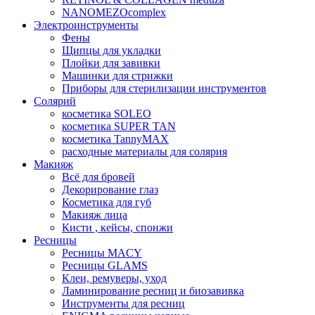
NANOMEZOcomplex
Электроинструменты
Фены
Щипцы для укладки
Плойки для завивки
Машинки для стрижки
Приборы для стерилизации инструментов
Солярий
косметика SOLEO
косметика SUPER TAN
косметика TannyMAX
расходные материалы для солярия
Макияж
Всё для бровей
Декорирование глаз
Косметика для губ
Макияж лица
Кисти , кейсы, спонжи
Ресницы
Ресницы MACY
Ресницы GLAMS
Клеи, ремуверы, уход
Ламинирование ресниц и биозавивка
Инструменты для ресниц