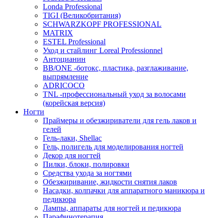
Londa Professional
TIGI (Великобритания)
SCHWARZKOPF PROFESSIONAL
MATRIX
ESTEL Professional
Уход и стайлинг Loreal Professionnel
Антоцианин
BB/ONE -ботокс, пластика, разглаживание,
выпрямление
ADRICOCO
TNL -профессиональный уход за волосами
(корейская версия)
Ногти
Праймеры и обезжириватели для гель лаков и
гелей
Гель-лаки, Shellac
Гель, полигель для моделирования ногтей
Декор для ногтей
Пилки, блоки, полировки
Средства ухода за ногтями
Обезжиривание, жидкости снятия лаков
Насадки, колпачки для аппаратного маникюра и
педикюра
Лампы, аппараты для ногтей и педикюра
Парафинотерапия