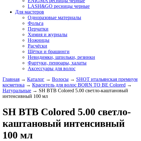
ENIGMA ресницы черные
LASH&GO ресницы черные
Для мастеров
Одноразовые материалы
Фольга
Перчатки
Химия и журналы
Ножницы
Расчёски
Щётки и брашинги
Невидимки, шпильки, резинки
Фартуки, пенюары, халаты
Аксессуары для волос
Главная
→
Каталог
→
Волосы
→
SHOT итальянская премиум
косметика
→
Краситель для волос BORN TO BE Colored
→
Натуральные
→
SH BTB Colored 5.00 светло-каштановый
интенсивный 100 мл
SH BTB Colored 5.00 светло-
каштановый интенсивный
100 мл