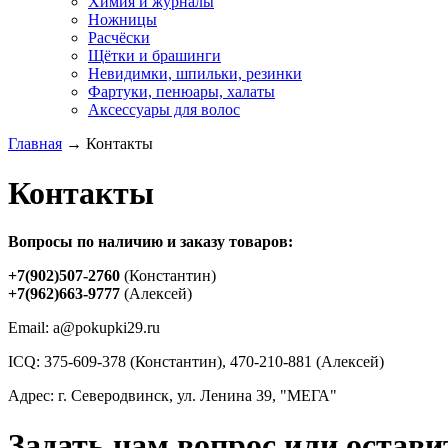
Химия и журналы
Ножницы
Расчёски
Щётки и брашинги
Невидимки, шпильки, резинки
Фартуки, пенюары, халаты
Аксессуары для волос
Главная
→ Контакты
Контакты
Вопросы по наличию и заказу товаров:
+7(902)507-2760
(Константин)
+7(962)663-9777
(Алексей)
Email: a@pokupki29.ru
ICQ: 375-609-378 (Константин), 470-210-881 (Алексей)
Адрес: г. Северодвинск, ул. Ленина 39, "МЕГА"
Задать нам вопрос или остави