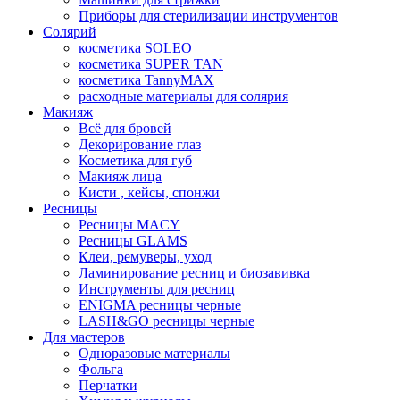
Приборы для стерилизации инструментов
Солярий
косметика SOLEO
косметика SUPER TAN
косметика TannyMAX
расходные материалы для солярия
Макияж
Всё для бровей
Декорирование глаз
Косметика для губ
Макияж лица
Кисти , кейсы, спонжи
Ресницы
Ресницы MACY
Ресницы GLAMS
Клеи, ремуверы, уход
Ламинирование ресниц и биозавивка
Инструменты для ресниц
ENIGMA ресницы черные
LASH&GO ресницы черные
Для мастеров
Одноразовые материалы
Фольга
Перчатки