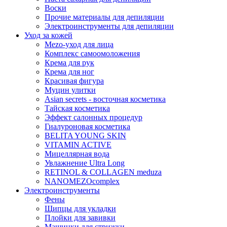
Воски
Прочие материалы для депиляции
Электроинструменты для депиляции
Уход за кожей
Mezo-уход для лица
Комплекс самоомоложения
Крема для рук
Крема для ног
Красивая фигура
Муцин улитки
Asian seсrets - восточная косметика
Тайская косметика
Эффект салонных процедур
Гиалуроновая косметика
BELITA YOUNG SKIN
VITAMIN ACTIVE
Мицеллярная вода
Увлажнение Ultra Long
RETINOL & COLLAGEN meduza
NANOMEZOcomplex
Электроинструменты
Фены
Щипцы для укладки
Плойки для завивки
Машинки для стрижки