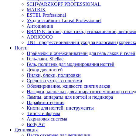
SCHWARZKOPF PROFESSIONAL
MATRIX
ESTEL Professional
Уход и стайлинг Loreal Professionnel
Антоцианин
BB/ONE -ботокс, пластика, разглаживание, выпрям
ADRICOCO
TNL -профессиональный уход за волосами (корейска
Ногти
Праймеры и обезжириватели для гель лаков и гелей
Гель-лаки, Shellac
Гель, полигель для моделирования ногтей
Декор для ногтей
Пилки, блоки, полировки
Средства ухода за ногтями
Обезжиривание, жидкости снятия лаков
Насадки, колпачки для аппаратного маникюра и пе
Лампы, аппараты для ногтей и педикюра
Парафинотерапия
Кисти для ногтей, инструменты
Типсы и формы
Акриловая система
Body Art
Депиляция
Паста сахарная для депиляции