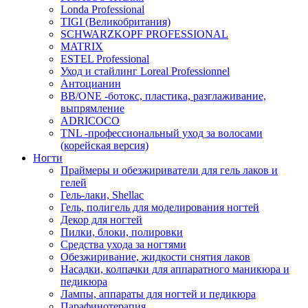
Londa Professional
TIGI (Великобритания)
SCHWARZKOPF PROFESSIONAL
MATRIX
ESTEL Professional
Уход и стайлинг Loreal Professionnel
Антоцианин
BB/ONE -ботокс, пластика, разглаживание,
выпрямление
ADRICOCO
TNL -профессиональный уход за волосами
(корейская версия)
Ногти
Праймеры и обезжириватели для гель лаков и
гелей
Гель-лаки, Shellac
Гель, полигель для моделирования ногтей
Декор для ногтей
Пилки, блоки, полировки
Средства ухода за ногтями
Обезжиривание, жидкости снятия лаков
Насадки, колпачки для аппаратного маникюра и
педикюра
Лампы, аппараты для ногтей и педикюра
Парафинотерапия