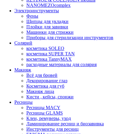
NANOMEZOcomplex
Электроинструменты
Фены
Щипцы для укладки
Плойки для завивки
Машинки для стрижки
Приборы для стерилизации инструментов
Солярий
косметика SOLEO
косметика SUPER TAN
косметика TannyMAX
расходные материалы для солярия
Макияж
Всё для бровей
Декорирование глаз
Косметика для губ
Макияж лица
Кисти , кейсы, спонжи
Ресницы
Ресницы MACY
Ресницы GLAMS
Клеи, ремуверы, уход
Ламинирование ресниц и биозавивка
Инструменты для ресниц