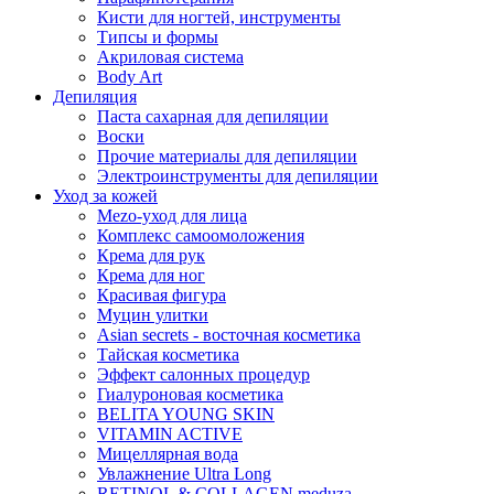
Кисти для ногтей, инструменты
Типсы и формы
Акриловая система
Body Art
Депиляция
Паста сахарная для депиляции
Воски
Прочие материалы для депиляции
Электроинструменты для депиляции
Уход за кожей
Mezo-уход для лица
Комплекс самоомоложения
Крема для рук
Крема для ног
Красивая фигура
Муцин улитки
Asian seсrets - восточная косметика
Тайская косметика
Эффект салонных процедур
Гиалуроновая косметика
BELITA YOUNG SKIN
VITAMIN ACTIVE
Мицеллярная вода
Увлажнение Ultra Long
RETINOL & COLLAGEN meduza