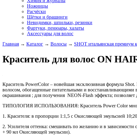
Химия и журналы
Ножницы
Расчёски
Щётки и брашинги
Невидимки, шпильки, резинки
Фартуки, пенюары, халаты
Аксессуары для волос
Главная
→
Каталог
→
Волосы
→
SHOT итальянская премиум к
Краситель для волос ON H
Краситель PowerColor – новейшая эксклюзивная формула Shot
волосом, обогащенные питательными и восстанавливающими вещ
окрашивания ; для получения NEON-Flash эффекта; позволяет
ТИПОЛОГИЯ ИСПОЛЬЗОВАНИЯ: Краситель Power Color многоцеле
1. Красителя: в пропорции 1:1,5 с Окисляющей эмульсией 10;20
2. Усилителя оттенка: смешивать по желанию и в зависимости о
+ 90 мл Окисляющей эмульсии).