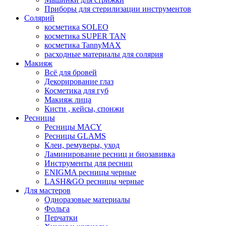
Приборы для стерилизации инструментов
Солярий
косметика SOLEO
косметика SUPER TAN
косметика TannyMAX
расходные материалы для солярия
Макияж
Всё для бровей
Декорирование глаз
Косметика для губ
Макияж лица
Кисти , кейсы, спонжи
Ресницы
Ресницы MACY
Ресницы GLAMS
Клеи, ремуверы, уход
Ламинирование ресниц и биозавивка
Инструменты для ресниц
ENIGMA ресницы черные
LASH&GO ресницы черные
Для мастеров
Одноразовые материалы
Фольга
Перчатки