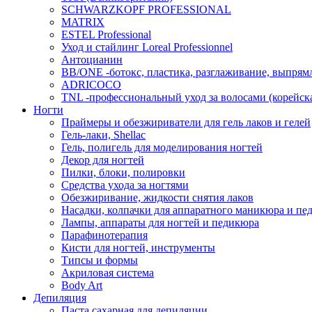
SCHWARZKOPF PROFESSIONAL
MATRIX
ESTEL Professional
Уход и стайлинг Loreal Professionnel
Антоцианин
BB/ONE -ботокс, пластика, разглаживание, выпрям
ADRICOCO
TNL -профессиональный уход за волосами (корейска
Ногти
Праймеры и обезжириватели для гель лаков и гелей
Гель-лаки, Shellac
Гель, полигель для моделирования ногтей
Декор для ногтей
Пилки, блоки, полировки
Средства ухода за ногтями
Обезжиривание, жидкости снятия лаков
Насадки, колпачки для аппаратного маникюра и пе
Лампы, аппараты для ногтей и педикюра
Парафинотерапия
Кисти для ногтей, инструменты
Типсы и формы
Акриловая система
Body Art
Депиляция
Паста сахарная для депиляции