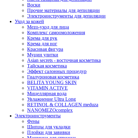
Воски
Прочие материалы для депиляции
Электроинструменты для депиляции
Уход за кожей
Mezo-уход для лица
Комплекс самоомоложения
Крема для рук
Крема для ног
Красивая фигура
Муцин улитки
Asian seсrets - восточная косметика
Тайская косметика
Эффект салонных процедур
Гиалуроновая косметика
BELITA YOUNG SKIN
VITAMIN ACTIVE
Мицеллярная вода
Увлажнение Ultra Long
RETINOL & COLLAGEN meduza
NANOMEZOcomplex
Электроинструменты
Фены
Щипцы для укладки
Плойки для завивки
Машинки для стрижки