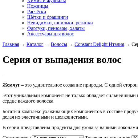
Химия и журналы
Ножницы
Расчёски
Щётки и брашинги
Невидимки, шпильки, резинки
Фартуки, пенюары, халаты
Аксессуары для волос
Главная
→
Каталог
→
Волосы
→
Constant Delight Италия
→
Се
Серия от выпадения волос
Жемчуг
– это удивительное создание природы. С одной стороны
Этот уникальный компонент не только обладает сильнейшими 
сердце каждого волоска.
Богатый комплекс ухаживающих компонентов в составе продукто
делая их эластичными и шелковистыми.
В серии представлены продукты для ухода за вашими локонами:
Сортировать:
Товаров на странице: