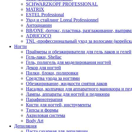
SCHWARZKOPF PROFESSIONAL
MATRIX
ESTEL Professional
Уход и стайлинг Loreal Professionnel
Антоцианин
BB/ONE -ботокс, пластика, разглаживание, выпрям
ADRICOCO
TNL -профессиональный уход за волосами (корейска
Ногти
Праймеры и обезжириватели для гель лаков и гелей
Гель-лаки, Shellac
Гель, полигель для моделирования ногтей
Декор для ногтей
Пилки, блоки, полировки
Средства ухода за ногтями
Обезжиривание, жидкости снятия лаков
Насадки, колпачки для аппаратного маникюра и пе
Лампы, аппараты для ногтей и педикюра
Парафинотерапия
Кисти для ногтей, инструменты
Типсы и формы
Акриловая система
Body Art
Депиляция
Паста сахарная для депиляции