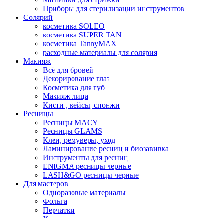
Приборы для стерилизации инструментов
Солярий
косметика SOLEO
косметика SUPER TAN
косметика TannyMAX
расходные материалы для солярия
Макияж
Всё для бровей
Декорирование глаз
Косметика для губ
Макияж лица
Кисти , кейсы, спонжи
Ресницы
Ресницы MACY
Ресницы GLAMS
Клеи, ремуверы, уход
Ламинирование ресниц и биозавивка
Инструменты для ресниц
ENIGMA ресницы черные
LASH&GO ресницы черные
Для мастеров
Одноразовые материалы
Фольга
Перчатки