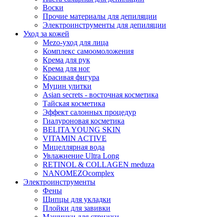
Воски
Прочие материалы для депиляции
Электроинструменты для депиляции
Уход за кожей
Mezo-уход для лица
Комплекс самоомоложения
Крема для рук
Крема для ног
Красивая фигура
Муцин улитки
Asian seсrets - восточная косметика
Тайская косметика
Эффект салонных процедур
Гиалуроновая косметика
BELITA YOUNG SKIN
VITAMIN ACTIVE
Мицеллярная вода
Увлажнение Ultra Long
RETINOL & COLLAGEN meduza
NANOMEZOcomplex
Электроинструменты
Фены
Щипцы для укладки
Плойки для завивки
Машинки для стрижки