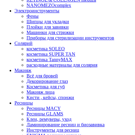
NANOMEZOcomplex
Электроинструменты
Фены
Щипцы для укладки
Плойки для завивки
Машинки для стрижки
Приборы для стерилизации инструментов
Солярий
косметика SOLEO
косметика SUPER TAN
косметика TannyMAX
расходные материалы для солярия
Макияж
Всё для бровей
Декорирование глаз
Косметика для губ
Макияж лица
Кисти , кейсы, спонжи
Ресницы
Ресницы MACY
Ресницы GLAMS
Клеи, ремуверы, уход
Ламинирование ресниц и биозавивка
Инструменты для ресниц