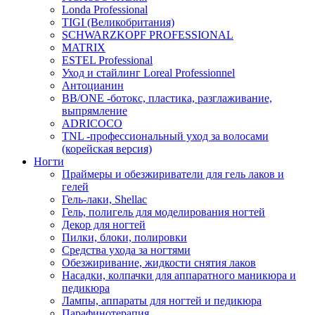
Londa Professional
TIGI (Великобритания)
SCHWARZKOPF PROFESSIONAL
MATRIX
ESTEL Professional
Уход и стайлинг Loreal Professionnel
Антоцианин
BB/ONE -ботокс, пластика, разглаживание,
выпрямление
ADRICOCO
TNL -профессиональный уход за волосами
(корейская версия)
Ногти
Праймеры и обезжириватели для гель лаков и
гелей
Гель-лаки, Shellac
Гель, полигель для моделирования ногтей
Декор для ногтей
Пилки, блоки, полировки
Средства ухода за ногтями
Обезжиривание, жидкости снятия лаков
Насадки, колпачки для аппаратного маникюра и
педикюра
Лампы, аппараты для ногтей и педикюра
Парафинотерапия