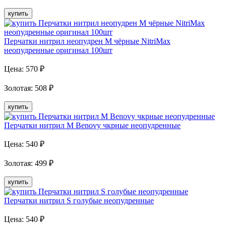
купить
Перчатки нитрил неопудрен M чёрные NitriMax
неопудренные оригинал 100шт
Цена:
570
₽
Золотая
:
508
₽
купить
Перчатки нитрил M Benovy чкрные неопудренные
Цена:
540
₽
Золотая
:
499
₽
купить
Перчатки нитрил S голубые неопудренные
Цена:
540
₽