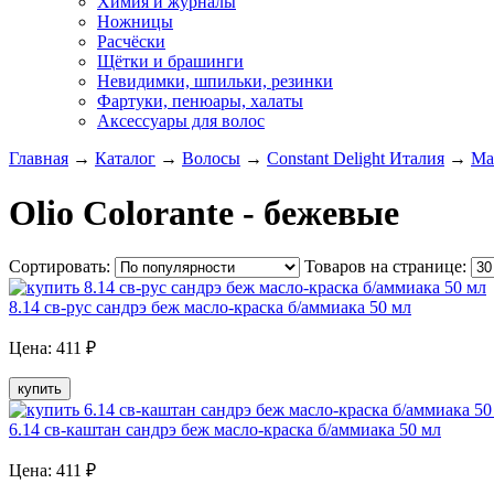
Химия и журналы
Ножницы
Расчёски
Щётки и брашинги
Невидимки, шпильки, резинки
Фартуки, пенюары, халаты
Аксессуары для волос
Главная
→
Каталог
→
Волосы
→
Constant Delight Италия
→
Ма
Olio Colorante - бежевые
Сортировать:
Товаров на странице:
8.14 св-рус сандрэ беж масло-краска б/аммиака 50 мл
Цена:
411
₽
купить
6.14 св-каштан сандрэ беж масло-краска б/аммиака 50 мл
Цена:
411
₽