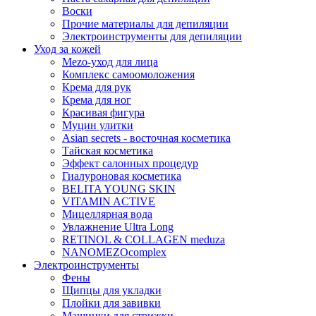
Воски
Прочие материалы для депиляции
Электроинструменты для депиляции
Уход за кожей
Mezo-уход для лица
Комплекс самоомоложения
Крема для рук
Крема для ног
Красивая фигура
Муцин улитки
Asian seсrets - восточная косметика
Тайская косметика
Эффект салонных процедур
Гиалуроновая косметика
BELITA YOUNG SKIN
VITAMIN ACTIVE
Мицеллярная вода
Увлажнение Ultra Long
RETINOL & COLLAGEN meduza
NANOMEZOcomplex
Электроинструменты
Фены
Щипцы для укладки
Плойки для завивки
Машинки для стрижки