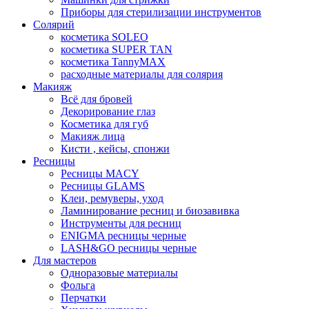
Приборы для стерилизации инструментов
Солярий
косметика SOLEO
косметика SUPER TAN
косметика TannyMAX
расходные материалы для солярия
Макияж
Всё для бровей
Декорирование глаз
Косметика для губ
Макияж лица
Кисти , кейсы, спонжи
Ресницы
Ресницы MACY
Ресницы GLAMS
Клеи, ремуверы, уход
Ламинирование ресниц и биозавивка
Инструменты для ресниц
ENIGMA ресницы черные
LASH&GO ресницы черные
Для мастеров
Одноразовые материалы
Фольга
Перчатки