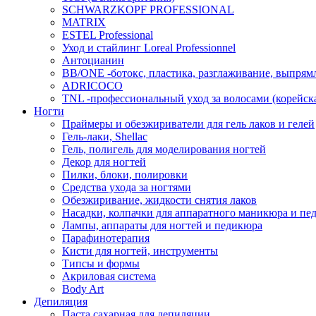
SCHWARZKOPF PROFESSIONAL
MATRIX
ESTEL Professional
Уход и стайлинг Loreal Professionnel
Антоцианин
BB/ONE -ботокс, пластика, разглаживание, выпрям
ADRICOCO
TNL -профессиональный уход за волосами (корейска
Ногти
Праймеры и обезжириватели для гель лаков и гелей
Гель-лаки, Shellac
Гель, полигель для моделирования ногтей
Декор для ногтей
Пилки, блоки, полировки
Средства ухода за ногтями
Обезжиривание, жидкости снятия лаков
Насадки, колпачки для аппаратного маникюра и пе
Лампы, аппараты для ногтей и педикюра
Парафинотерапия
Кисти для ногтей, инструменты
Типсы и формы
Акриловая система
Body Art
Депиляция
Паста сахарная для депиляции